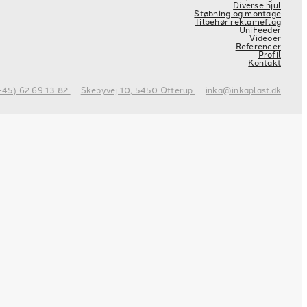
Diverse hjul
Støbning og montage
Tilbehør reklameflag
UniFeeder
Videoer
Referencer
Profil
Kontakt
+45) 62 69 13 82
Skebyvej 10, 5450 Otterup
inka@inkaplast.dk