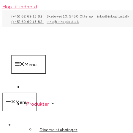
Hop til indhold
(+45) 62 69 13 82
Skebyvej 10, 5450 Otterup
inka@inkaplast.dk
(+45) 62 69 13 82
inka@inkaplast.dk
Menu
Menu
Produkter
Diverse støbninger