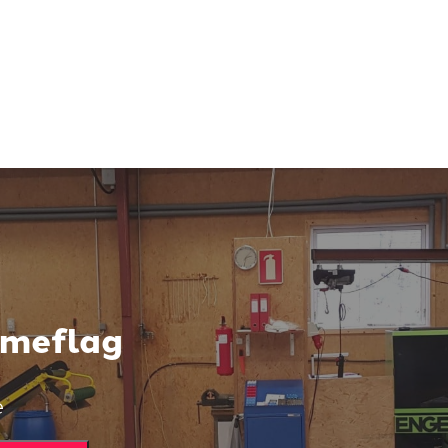
ameflag
e