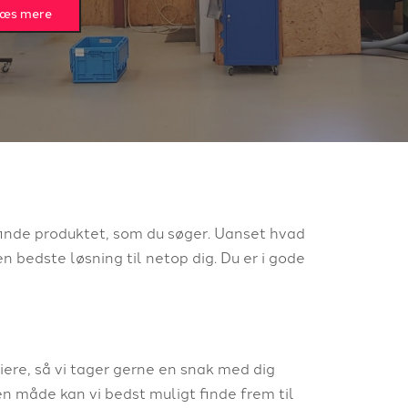
æs mere
inde produktet, som du søger. Uanset hvad
en bedste løsning til netop dig. Du er i gode
riere, så vi tager gerne en snak med dig
en måde kan vi bedst muligt finde frem til