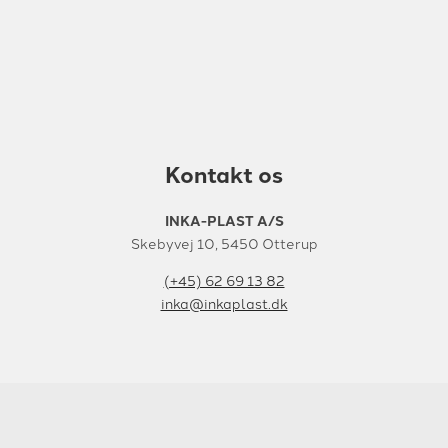
Kontakt os
INKA-PLAST A/S
Skebyvej 10, 5450 Otterup
(+45) 62 69 13 82
inka@inkaplast.dk